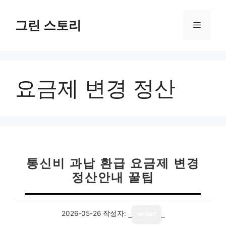
컨
텐
그린 스토리
메
츠
로
뉴
건
너
요금제 변경 정산
뛰
기
통신비 과납 환급 요금제 변경
정산안내 꿀팁
2026-05-26
작성자:
writer