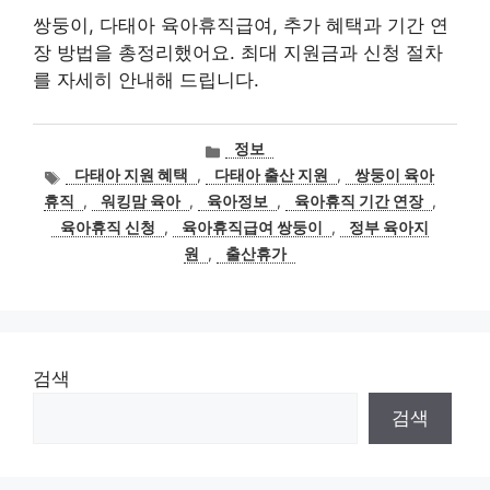
쌍둥이, 다태아 육아휴직급여, 추가 혜택과 기간 연
장 방법을 총정리했어요. 최대 지원금과 신청 절차
를 자세히 안내해 드립니다.
카
정보
테
태
다태아 지원 혜택
,
다태아 출산 지원
,
쌍둥이 육아
고
그
휴직
,
워킹맘 육아
,
육아정보
,
육아휴직 기간 연장
,
리
육아휴직 신청
,
육아휴직급여 쌍둥이
,
정부 육아지
원
,
출산휴가
검색
검색