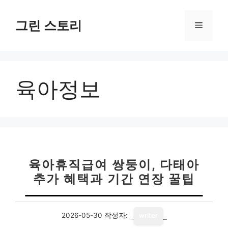
컨
텐
그린 스토리
메
츠
로
뉴
건
너
육아정보
뛰
기
육아휴직급여 쌍둥이, 다태아
추가 혜택과 기간 연장 꿀팁
2026-05-30
작성자:
writer