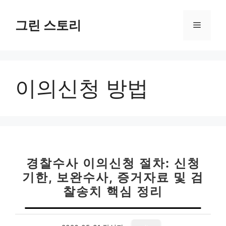
컨
텐
그린 스토리
메
츠
로
뉴
건
너
이의신청 방법
뛰
기
경찰수사 이의신청 절차: 신청
기한, 보완수사, 증거자료 및 검
찰송치 핵심 정리