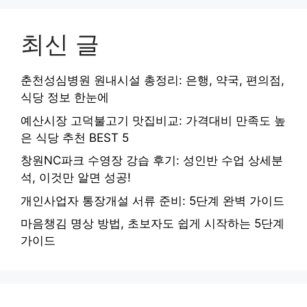
최신 글
춘천성심병원 원내시설 총정리: 은행, 약국, 편의점,
식당 정보 한눈에
예산시장 고덕불고기 맛집비교: 가격대비 만족도 높
은 식당 추천 BEST 5
창원NC파크 수영장 강습 후기: 성인반 수업 상세분
석, 이것만 알면 성공!
개인사업자 통장개설 서류 준비: 5단계 완벽 가이드
마음챙김 명상 방법, 초보자도 쉽게 시작하는 5단계
가이드