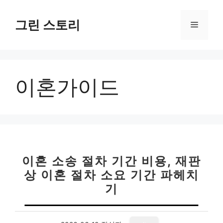
컨
텐
그린 스토리
메
츠
로
뉴
건
너
이혼가이드
뛰
기
이혼 소송 절차 기간 비용, 재판
상 이혼 절차 소요 기간 파헤치
기