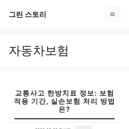
컨
텐
그린 스토리
메
츠
로
뉴
건
너
자동차보험
뛰
기
교통사고 한방치료 정보: 보험
적용 기간, 실손보험 처리 방법
은?