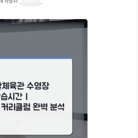
28
작성자:
writer