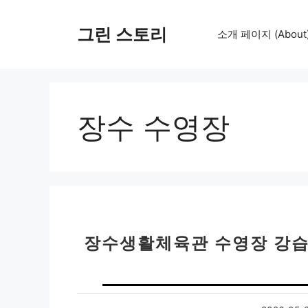
컨
텐
그린 스토리
소개 페이지 (About
츠
로
건
너
뛰
장수 수영장
기
장수생활체육관 수영장 강습