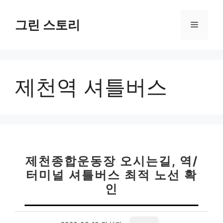
컨
텐
그린 스토리
메
츠
로
뉴
건
너
제천역 셔틀버스
뛰
기
제천종합운동장 오시는길, 역/
터미널 셔틀버스 최적 노선 확
인