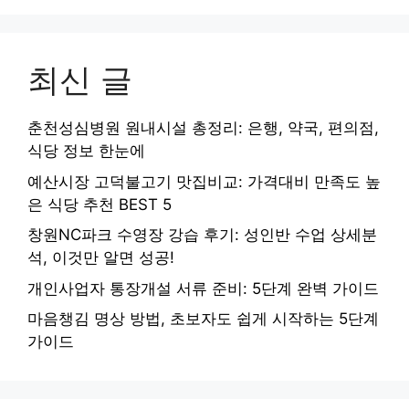
최신 글
춘천성심병원 원내시설 총정리: 은행, 약국, 편의점,
식당 정보 한눈에
예산시장 고덕불고기 맛집비교: 가격대비 만족도 높
은 식당 추천 BEST 5
창원NC파크 수영장 강습 후기: 성인반 수업 상세분
석, 이것만 알면 성공!
개인사업자 통장개설 서류 준비: 5단계 완벽 가이드
마음챙김 명상 방법, 초보자도 쉽게 시작하는 5단계
가이드