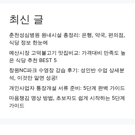
최신 글
춘천성심병원 원내시설 총정리: 은행, 약국, 편의점,
식당 정보 한눈에
예산시장 고덕불고기 맛집비교: 가격대비 만족도 높
은 식당 추천 BEST 5
창원NC파크 수영장 강습 후기: 성인반 수업 상세분
석, 이것만 알면 성공!
개인사업자 통장개설 서류 준비: 5단계 완벽 가이드
마음챙김 명상 방법, 초보자도 쉽게 시작하는 5단계
가이드