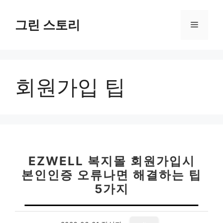
컨
텐
그린 스토리
메
츠
로
뉴
건
너
회원가입 팁
뛰
기
EZWELL 복지몰 회원가입시
본인인증 오류나면 해결하는 팁
5가지