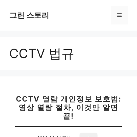
컨
텐
그린 스토리
메
츠
로
뉴
건
너
CCTV 법규
뛰
기
CCTV 열람 개인정보 보호법:
영상 열람 절차, 이것만 알면
끝!