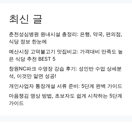
최신 글
춘천성심병원 원내시설 총정리: 은행, 약국, 편의점,
식당 정보 한눈에
예산시장 고덕불고기 맛집비교: 가격대비 만족도 높
은 식당 추천 BEST 5
창원NC파크 수영장 강습 후기: 성인반 수업 상세분
석, 이것만 알면 성공!
개인사업자 통장개설 서류 준비: 5단계 완벽 가이드
마음챙김 명상 방법, 초보자도 쉽게 시작하는 5단계
가이드