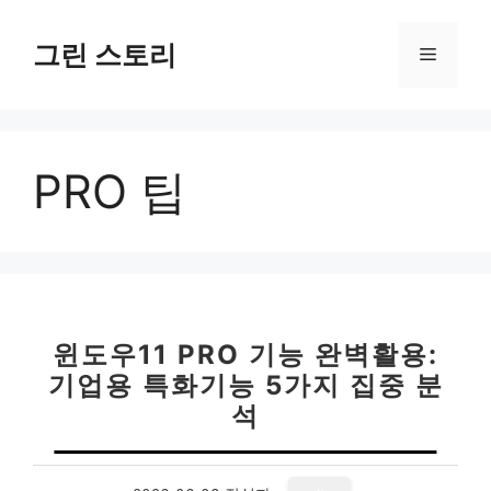
컨
텐
그린 스토리
메
츠
로
뉴
건
너
PRO 팁
뛰
기
윈도우11 PRO 기능 완벽활용:
기업용 특화기능 5가지 집중 분
석